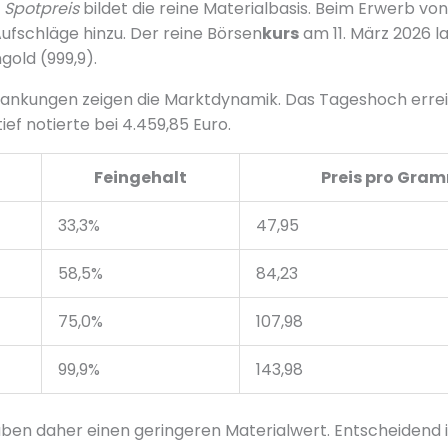
e
Spotpreis
bildet die reine Materialbasis. Beim Erwerb vo
schläge hinzu. Der reine Börsen
kurs
am 11. März 2026 la
gold (999,9).
ankungen zeigen die Marktdynamik. Das Tageshoch erreic
ief notierte bei 4.459,85 Euro.
Feingehalt
Preis pro Gra
33,3%
47,95
58,5%
84,23
75,0%
107,98
99,9%
143,98
en daher einen geringeren Materialwert. Entscheidend i