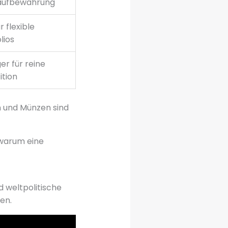
aufbewahrung
r flexible
lios
er für reine
ition
en und Münzen sind
 warum eine
 weltpolitische
en.