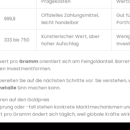
Prägekosten
Wert
Offizielles Zahlungsmittel,
Gut fü
999,9
leicht handelbar
Portfo
Künstlerischer Wert, aber
Wenig
333 bis 750
hoher Aufschlag
Invest
wert pro
Gramm
orientiert sich am Feingoldanteil. Barr
chen Investmentformen.
ereiten Sie auf die nächsten Schritte vor. Sie verstehen,
etalle
Sinn machen kann.
oren auf den Goldpreis
sprung oder -fall stehen konkrete Marktmechanismen und
t pro Gramm ändert sich täglich, weil globale Kräfte wirk