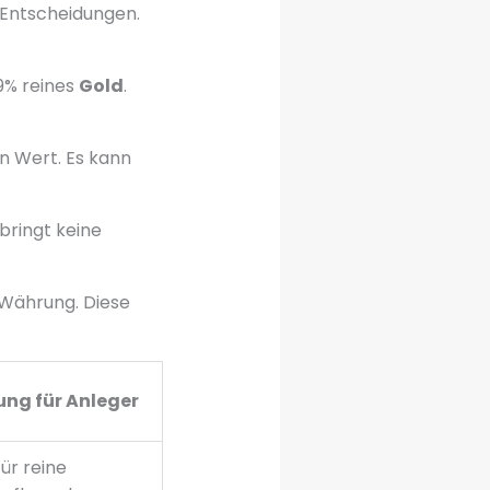
n Entscheidungen.
99% reines
Gold
.
en Wert. Es kann
 bringt keine
 Währung. Diese
ung für Anleger
für reine