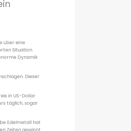
ein
e über eine
rten Situation.
ie enorme Dynamik
schlagen. Dieser
eis in US-Dollar
s täglich, sogar
be Edelmetall hat
ren Zeiten gewinnt