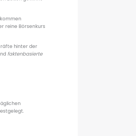
uf kommen
r reine Börsenkurs
Kräfte hinter der
sind
faktenbasierte
täglichen
festgelegt.