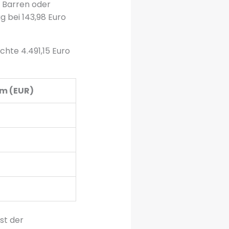
n Barren oder
g bei 143,98 Euro
hte 4.491,15 Euro
mm (EUR)
st der