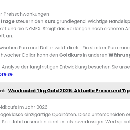
der Preisschwankungen
frage
steuern den
Kurs
grundlegend. Wichtige Handelspl
ket und die NYMEX. Steigt das Verlangen nach sicheren An
t an.
ischen Euro und Dollar wirkt direkt. Ein starker Euro ma
 schwacher Dollar kann den
Goldkurs
in anderen
Währun
te Analyse der langfristigen Entwicklung besuchen Sie uns
reise
.
nt:
Was kostet 1 kg Gold 2026: Aktuelle Preise und Ti
ldkaufs im Jahr 2026
nlageklasse einzigartige Qualitäten. Diese unterscheiden 
eit Jahrtausenden dient es als zuverlässiger Wertspeic