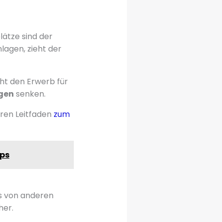
ätze sind der
lagen, zieht der
cht den Erwerb für
gen
senken.
eren Leitfaden
zum
pps
es von anderen
her.