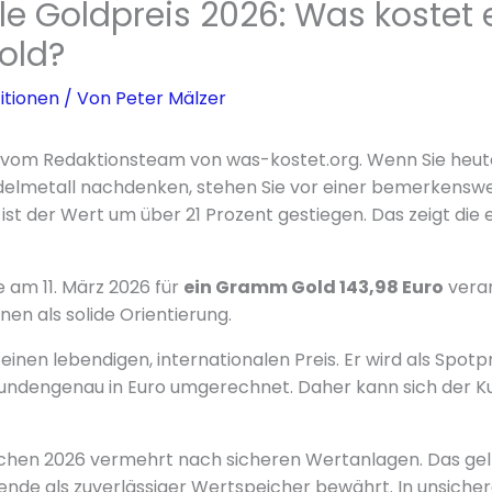
le Goldpreis 2026: Was kostet 
old?
itionen
/ Von
Peter Mälzer
er vom Redaktionsteam von was-kostet.org. Wenn Sie heut
 Edelmetall nachdenken, stehen Sie vor einer bemerkenswe
6 ist der Wert um über 21 Prozent gestiegen. Das zeigt d
 am 11. März 2026 für
ein Gramm Gold 143,98 Euro
veran
nen als solide Orientierung.
einen lebendigen, internationalen Preis. Er wird als Spotpr
undengenau in Euro umgerechnet. Daher kann sich der Kur
chen 2026 vermehrt nach sicheren Wertanlagen. Das gel
ende als zuverlässiger Wertspeicher bewährt. In unsiche