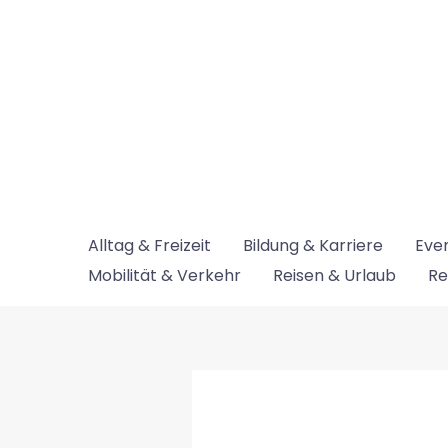
Zum
Inhalt
springen
Alltag & Freizeit
Bildung & Karriere
Even
Mobilität & Verkehr
Reisen & Urlaub
Re