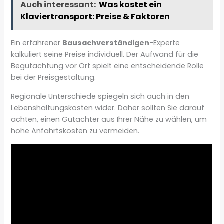
Auch interessant:
Was kostet ein
Klaviertransport: Preise & Faktoren
Ein erfahrener
Bausachverständigen
-Experte
kalkuliert seine Preise individuell. Der Aufwand für die
Begutachtung vor Ort spielt eine entscheidende Rolle
bei der Preisgestaltung.
Regionale Unterschiede spiegeln sich auch in den
Lebenshaltungskosten wider. Daher sollten Sie darauf
achten, einen Gutachter aus Ihrer Nähe zu wählen, um
hohe Anfahrtskosten zu vermeiden.