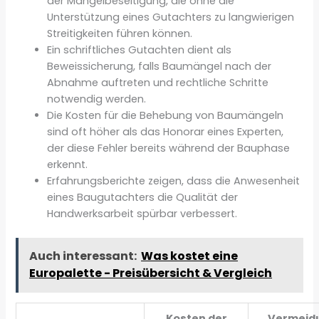
der Mängelbeseitigung, die ohne die
Unterstützung eines Gutachters zu langwierigen
Streitigkeiten führen können.
Ein schriftliches Gutachten dient als
Beweissicherung, falls Baumängel nach der
Abnahme auftreten und rechtliche Schritte
notwendig werden.
Die Kosten für die Behebung von Baumängeln
sind oft höher als das Honorar eines Experten,
der diese Fehler bereits während der Bauphase
erkennt.
Erfahrungsberichte zeigen, dass die Anwesenheit
eines Baugutachters die Qualität der
Handwerksarbeit spürbar verbessert.
Auch interessant:
Was kostet eine
Europalette - Preisübersicht & Vergleich
Kosten der
Vermeid