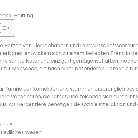
Alpaka-Haltung
e Herzen von Tierliebhabern und Landwirtschaftsenthusia
rikaner entwickeln sich zu einem beliebten Trend in d
 Ihre sanfte Natur und einzigartigen Eigenschaften mache
er für Menschen, die nach einer besonderen Tierbegleitu
r Familie der Kameliden und stammen ursprünglich aus d
s ihre Verwandten, die Lamas, und zeichnen sich durch ihr 
aus. Als Herdentiere benötigen sie soziale Interaktion un
lten?
friedliches Wesen