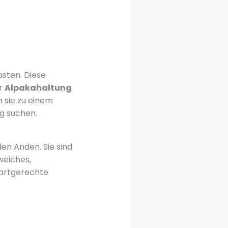
sten. Diese
er
Alpakahaltung
n sie zu einem
ng suchen.
en Anden. Sie sind
weiches,
d artgerechte