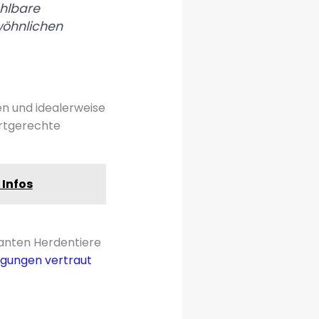
hlbare
wöhnlichen
ren und idealerweise
artgerechte
 Infos
manten Herdentiere
gungen vertraut