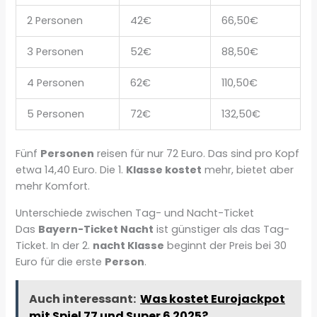
2 Personen
42€
66,50€
3 Personen
52€
88,50€
4 Personen
62€
110,50€
5 Personen
72€
132,50€
Fünf
Personen
reisen für nur 72 Euro. Das sind pro Kopf
etwa 14,40 Euro. Die 1.
Klasse kostet
mehr, bietet aber
mehr Komfort.
Unterschiede zwischen Tag- und Nacht-Ticket
Das
Bayern-Ticket Nacht
ist günstiger als das Tag-
Ticket. In der 2.
nacht Klasse
beginnt der Preis bei 30
Euro für die erste
Person
.
Auch interessant:
Was kostet Eurojackpot
mit Spiel 77 und Super 6 2025?