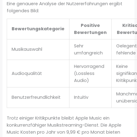
Eine genauere Analyse der Nutzererfahrungen ergibt
folgendes Bild:
Positive
Kritis
Bewertungskategorie
Bewertungen
Bewert
Sehr
Gelegent
Musikauswahl
umfangreich
fehlende 
Hervorragend
Keine
Audioqualität
(Lossless
signifika
Audio)
Kritikpun
Manchma
Benutzerfreundlichkeit
Intuitiv
unübersic
Trotz einiger Kritikpunkte bleibt Apple Music ein
konkurrenzfähiger Musikstreaming-Dienst. Die Apple
Music Kosten pro Jahr von 9,99 € pro Monat bieten