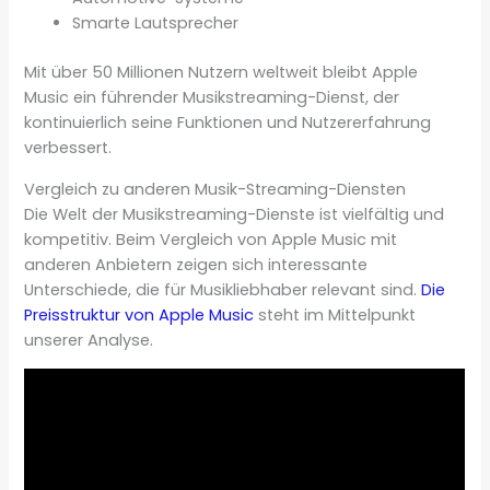
Smarte Lautsprecher
Mit über 50 Millionen Nutzern weltweit bleibt Apple
Music ein führender Musikstreaming-Dienst, der
kontinuierlich seine Funktionen und Nutzererfahrung
verbessert.
Vergleich zu anderen Musik-Streaming-Diensten
Die Welt der Musikstreaming-Dienste ist vielfältig und
kompetitiv. Beim Vergleich von Apple Music mit
anderen Anbietern zeigen sich interessante
Unterschiede, die für Musikliebhaber relevant sind.
Die
Preisstruktur von Apple Music
steht im Mittelpunkt
unserer Analyse.