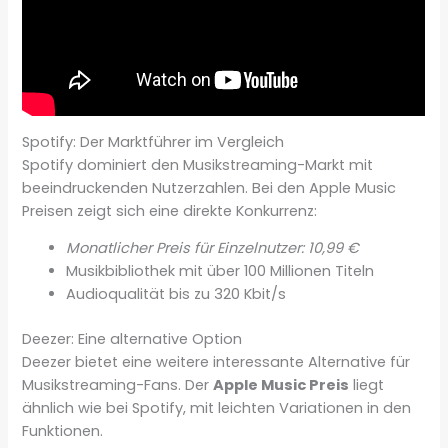
Spotify: Der Marktführer im Vergleich
Spotify dominiert den Musikstreaming-Markt mit
beeindruckenden Nutzerzahlen. Bei den Apple Music
Preisen zeigt sich eine direkte Konkurrenz:
Monatlicher Preis für Einzelnutzer: 10,99 €
Musikbibliothek mit über 100 Millionen Titeln
Audioqualität bis zu 320 Kbit/s
Deezer: Eine alternative Option
Deezer bietet eine weitere interessante Alternative für
Musikstreaming-Fans. Der
Apple Music Preis
liegt
ähnlich wie bei Spotify, mit leichten Variationen in den
Funktionen.