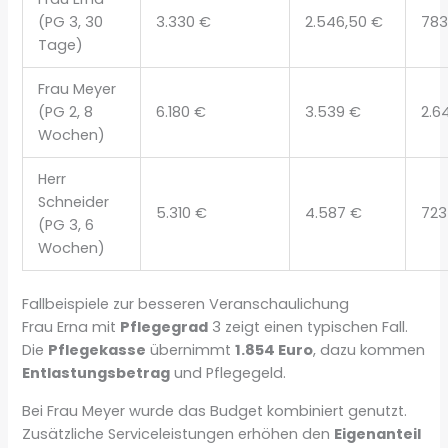
(PG 3, 30
3.330 €
2.546,50 €
783
Tage)
Frau Meyer
(PG 2, 8
6.180 €
3.539 €
2.6
Wochen)
Herr
Schneider
5.310 €
4.587 €
723
(PG 3, 6
Wochen)
Fallbeispiele zur besseren Veranschaulichung
Frau Erna mit
Pflegegrad
3 zeigt einen typischen Fall.
Die
Pflegekasse
übernimmt
1.854 Euro
, dazu kommen
Entlastungsbetrag
und Pflegegeld.
Bei Frau Meyer wurde das Budget kombiniert genutzt.
Zusätzliche Serviceleistungen erhöhen den
Eigenanteil