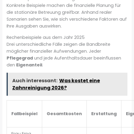
Konkrete Beispiele machen die finanzielle Planung für
die stationäre Betreuung greifbar. Anhand realer
Szenarien sehen Sie, wie sich verschiedene Faktoren auf
Ihre Ausgaben auswirken.
Rechenbeispiele aus dem Jahr 2025
Drei unterschiedliche Fälle zeigen die Bandbreite
möglicher finanzieller Aufwendungen. Jeder
Pflegegrad
und jede Aufenthaltsdauer beeinflussen
den
Eigenanteil
.
Auch interessant:
Was kostet eine
Zahnreinigung 2026?
Fallbeispiel
Gesamtkosten
Erstattung
Eig
Frau Erna