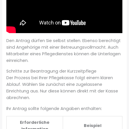
Den Antrag dürfen Sie selbst stellen. Ebenso berechtigt
sind Angehörige mit einer Betreuungsvollmacht. Auch
Mitarbeiter eines Pflegedienstes können die Unterlagen
einreichen.
Schritte zur Beantragung der Kurzzeitpflege
Der Prozess bei Ihrer Pflegekasse folgt einem klaren
Ablauf. Wählen Sie zunächst eine zugelassene
Einrichtung aus. Nur diese können direkt mit der Kasse
abrechnen.
Ihr Antrag sollte folgende Angaben enthalten:
Erforderliche
Beispiel