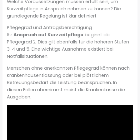
Welche Voraussetzungen müssen erfüllt sein, um
Kurzzeitpflege in Anspruch nehmen zu können? Die
grundlegende Regelung ist klar definiert.
Pflegegrad und Antragsberechtigung
Ihr
Anspruch auf Kurzzeitpflege
beginnt ab
Pflegegrad 2. Dies gilt ebenfalls für die höheren Stufen
3, 4 und 5. Eine wichtige Ausnahme existiert bei
Notfallsituationen.
Menschen ohne anerkannten Pflegegrad können nach
Krankenhausentlassung oder bei plötzlichem
Betreuungsbedarf die Leistung beanspruchen. In
diesen Fällen übernimmt meist die Krankenkasse die
Ausgaben.