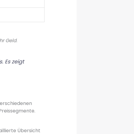
hr Geld
.
. Es zeigt
 verschiedenen
 Preissegmente.
llierte Übersicht