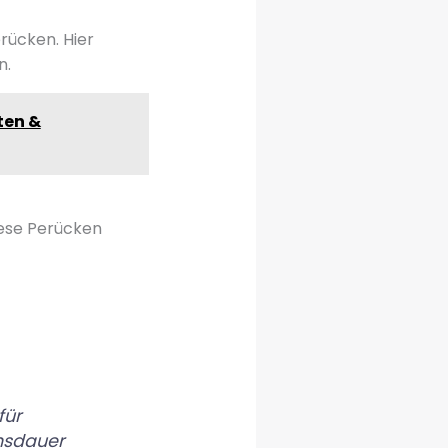
rücken. Hier
n.
ten &
iese Perücken
für
nsdauer