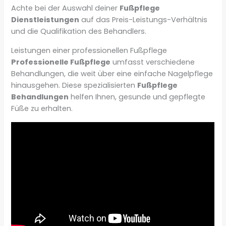
Achte bei der Auswahl deiner
Fußpflege
Dienstleistungen
auf das Preis-Leistungs-Verhältnis
und die Qualifikation des Behandlers.
Leistungen einer professionellen Fußpflege
Professionelle Fußpflege
umfasst verschiedene
Behandlungen, die weit über eine einfache Nagelpflege
hinausgehen. Diese spezialisierten
Fußpflege
Behandlungen
helfen Ihnen, gesunde und gepflegte
Füße zu erhalten.