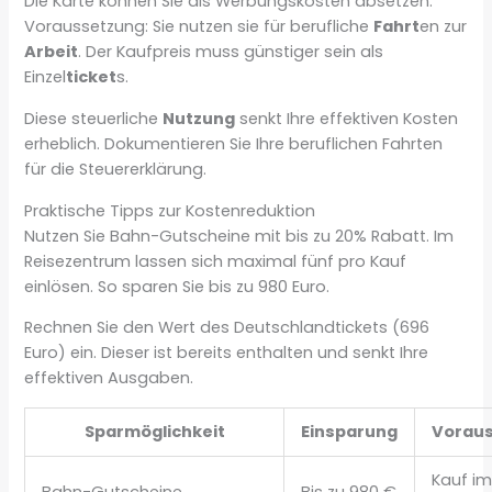
Die Karte können Sie als Werbungskosten absetzen.
Voraussetzung: Sie nutzen sie für berufliche
Fahrt
en zur
Arbeit
. Der Kaufpreis muss günstiger sein als
Einzel
ticket
s.
Diese steuerliche
Nutzung
senkt Ihre effektiven Kosten
erheblich. Dokumentieren Sie Ihre beruflichen Fahrten
für die Steuererklärung.
Praktische Tipps zur Kostenreduktion
Nutzen Sie Bahn-Gutscheine mit bis zu 20% Rabatt. Im
Reisezentrum lassen sich maximal fünf pro Kauf
einlösen. So sparen Sie bis zu 980 Euro.
Rechnen Sie den Wert des Deutschlandtickets (696
Euro) ein. Dieser ist bereits enthalten und senkt Ihre
effektiven Ausgaben.
Sparmöglichkeit
Einsparung
Vorau
Kauf i
Bahn-Gutscheine
Bis zu 980 €