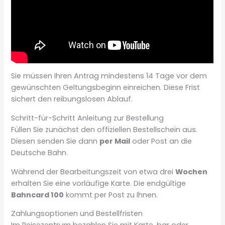
Sie müssen Ihren Antrag mindestens 14 Tage vor dem
gewünschten Geltungsbeginn einreichen. Diese Frist
sichert den reibungslosen Ablauf.
Schritt-für-Schritt Anleitung zur Bestellung
Füllen Sie zunächst den offiziellen Bestellschein aus.
Diesen senden Sie dann
per Mail
oder Post an die
Deutsche Bahn.
Während der Bearbeitungszeit von etwa drei
Wochen
erhalten Sie eine vorläufige Karte. Die endgültige
Bahncard 100
kommt per Post zu Ihnen.
Zahlungsoptionen und Bestellfristen