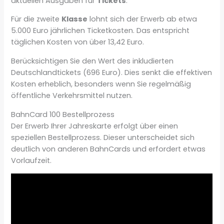
aktuellen Ausgaben für
Tickets
.
Für die zweite
Klasse
lohnt sich der Erwerb ab etwa
5.000 Euro jährlichen Ticketkosten. Das entspricht
täglichen Kosten von über 13,42 Euro.
Berücksichtigen Sie den Wert des inkludierten
Deutschlandtickets (696 Euro). Dies senkt die effektiven
Kosten erheblich, besonders wenn Sie regelmäßig
öffentliche Verkehrsmittel nutzen.
BahnCard 100 Bestellprozess
Der Erwerb Ihrer Jahreskarte erfolgt über einen
speziellen Bestellprozess. Dieser unterscheidet sich
deutlich von anderen BahnCards und erfordert etwas
Vorlaufzeit.