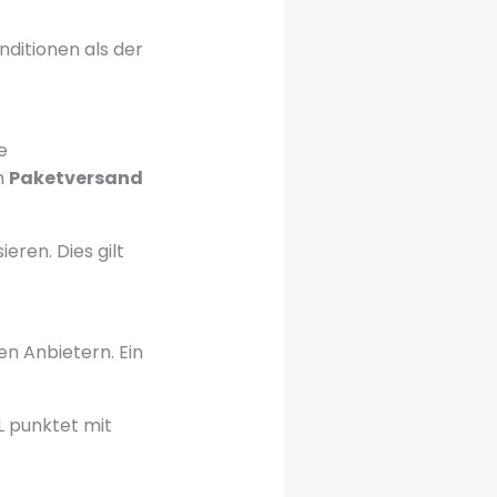
nditionen als der
e
n
Paketversand
eren. Dies gilt
n Anbietern. Ein
L punktet mit