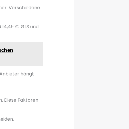
her. Verschiedene
 14,49 €. GLS und
tschen
e Anbieter hängt
n. Diese Faktoren
eiden.