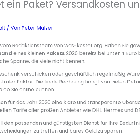
t ein Paket? Versandkosten un
lt
/ Von
Peter Mälzer
er vom Redaktionsteam von was-kostet.org. Haben Sie gewu
sand
eines kleinen
Pakets
2026 bereits bei unter 4 Euro
iche Spanne, die viele nicht kennen.
Geschenk verschicken oder geschäftlich regelmäßig Ware
ntraler Faktor. Die finale Rechnung hängt von vielen Detai
d ob Sie online buchen.
Ihnen für das Jahr 2026 eine klare und transparente Übersic
uellen Tarife aller großen Anbieter wie DHL, Hermes und D
ll den passenden und günstigsten Dienst für Ihre Bedürfni
ntscheidungen zu treffen und bares Geld zu sparen.