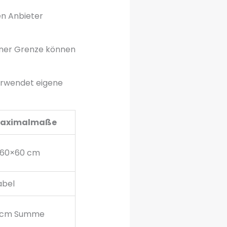
en Anbieter
einer Grenze können
verwendet eigene
aximalmaße
×60×60 cm
abel
 cm Summe