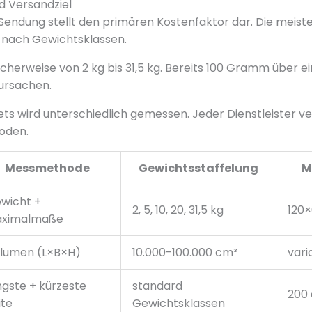
d Versandziel
Sendung stellt den primären Kostenfaktor dar. Die meist
se nach Gewichtsklassen.
scherweise von 2 kg bis 31,5 kg. Bereits 100 Gramm über 
ursachen.
ts wird unterschiedlich gemessen. Jeder Dienstleister 
oden.
Messmethode
Gewichtsstaffelung
M
wicht +
2, 5, 10, 20, 31,5 kg
120
ximalmaße
lumen (L×B×H)
10.000-100.000 cm³
vari
ngste + kürzeste
standard
200
ite
Gewichtsklassen