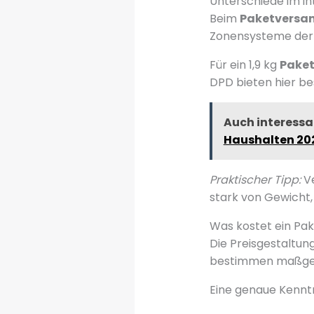
Unterschiede im i
Beim
Paketversa
Zonensysteme der 
Für ein 1,9 kg
Pake
DPD bieten hier b
Auch interessa
Haushalten 20
Praktischer Tipp:
Ve
stark von Gewicht,
Was kostet ein Pak
Die Preisgestaltun
bestimmen maßgebl
Eine genaue Kenntn