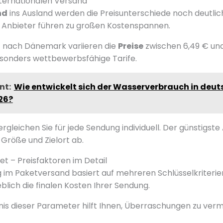
nternationalen Versand
nd
ins Ausland werden die Preisunterschiede noch deutlic
Anbieter führen zu großen Kostenspannen.
t
nach Dänemark variieren die
Preise
zwischen 6,49 € und
esonders wettbewerbsfähige Tarife.
nt:
Wie entwickelt sich der Wasserverbrauch in deu
26?
rgleichen Sie für jede Sendung individuell. Der günstigst
 Größe und Zielort ab.
et – Preisfaktoren im Detail
g im Paketversand basiert auf mehreren Schlüsselkriterie
ich die finalen Kosten Ihrer Sendung.
is dieser Parameter hilft Ihnen, Überraschungen zu verm