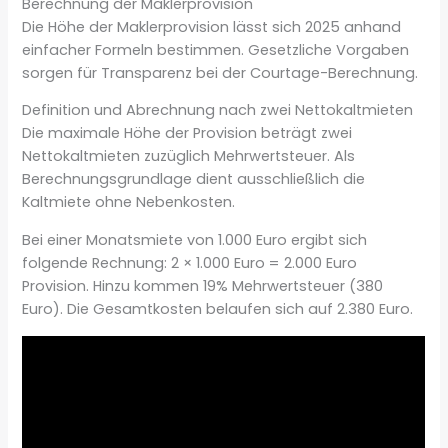
Berechnung der Maklerprovision
Die Höhe der Maklerprovision lässt sich 2025 anhand
einfacher Formeln bestimmen. Gesetzliche Vorgaben
sorgen für Transparenz bei der Courtage-Berechnung.
Definition und Abrechnung nach zwei Nettokaltmieten
Die maximale Höhe der Provision beträgt zwei
Nettokaltmieten zuzüglich Mehrwertsteuer. Als
Berechnungsgrundlage dient ausschließlich die
Kaltmiete ohne Nebenkosten.
Bei einer Monatsmiete von 1.000 Euro ergibt sich
folgende Rechnung: 2 × 1.000 Euro = 2.000 Euro
Provision. Hinzu kommen 19% Mehrwertsteuer (380
Euro). Die Gesamtkosten belaufen sich auf 2.380 Euro.