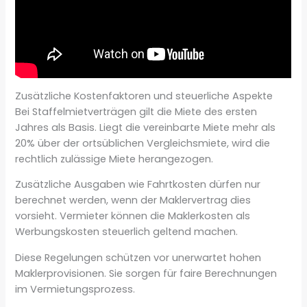
Zusätzliche Kostenfaktoren und steuerliche Aspekte
Bei Staffelmietverträgen gilt die Miete des ersten
Jahres als Basis. Liegt die vereinbarte Miete mehr als
20% über der ortsüblichen Vergleichsmiete, wird die
rechtlich zulässige Miete herangezogen.
Zusätzliche Ausgaben wie Fahrtkosten dürfen nur
berechnet werden, wenn der Maklervertrag dies
vorsieht. Vermieter können die Maklerkosten als
Werbungskosten steuerlich geltend machen.
Diese Regelungen schützen vor unerwartet hohen
Maklerprovisionen. Sie sorgen für faire Berechnungen
im Vermietungsprozess.