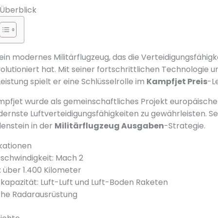
 Überblick
 ein modernes Militärflugzeug, das die Verteidigungsfähig
volutioniert hat. Mit seiner fortschrittlichen Technologie u
istung spielt er eine Schlüsselrolle im
Kampfjet Preis
-L
fjet wurde als gemeinschaftliches Projekt europäische
ernste Luftverteidigungsfähigkeiten zu gewährleisten. S
lenstein in der
Militärflugzeug Ausgaben
-Strategie.
kationen
schwindigkeit: Mach 2
 über 1.400 Kilometer
apazität: Luft-Luft und Luft-Boden Raketen
iche Radarausrüstung