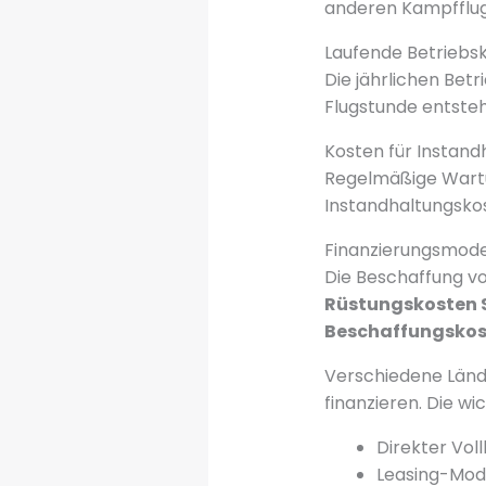
anderen Kampfflugz
Laufende Betriebs
Die jährlichen Bet
Flugstunde entste
Kosten für Instan
Regelmäßige Wartun
Instandhaltungskos
Finanzierungsmode
Die Beschaffung v
Rüstungskosten
Beschaffungskos
Verschiedene Lände
finanzieren. Die w
Direkter Voll
Leasing-Mod