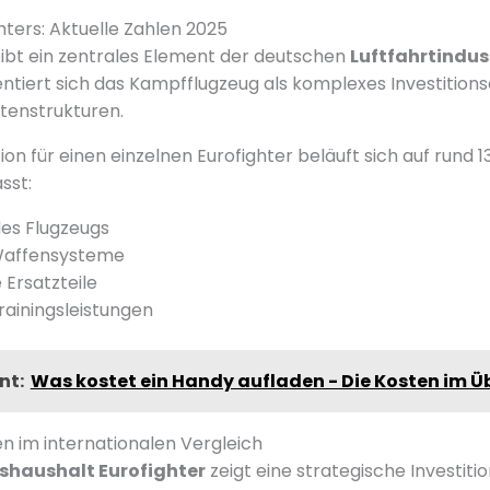
hters: Aktuelle Zahlen 2025
eibt ein zentrales Element der deutschen
Luftfahrtindus
ntiert sich das Kampfflugzeug als komplexes Investitions
stenstrukturen.
on für einen einzelnen Eurofighter beläuft sich auf rund 13
sst:
es Flugzeugs
Waffensysteme
 Ersatzteile
rainingsleistungen
nt:
Was kostet ein Handy aufladen - Die Kosten im Ü
 im internationalen Vergleich
shaushalt Eurofighter
zeigt eine strategische Investitio