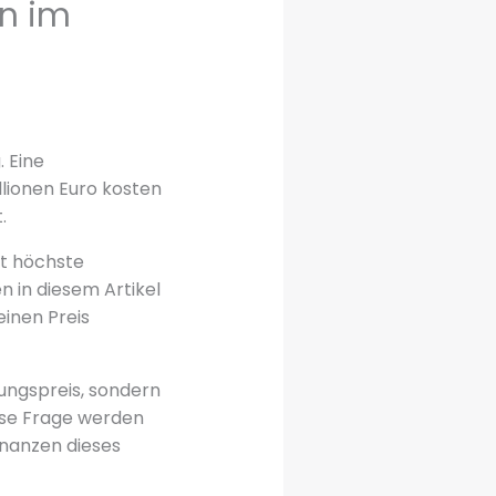
en im
 Eine
llionen Euro kosten
.
rt höchste
n in diesem Artikel
einen Preis
ungspreis, sondern
ese Frage werden
inanzen dieses