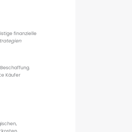
stige finanzielle
trategien
 Beschaffung.
te Käufer
ischen,
tkosten,