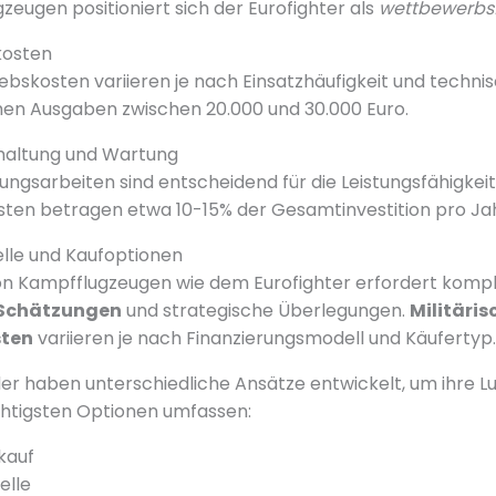
eugen positioniert sich der Eurofighter als
wettbewerbs
kosten
riebskosten variieren je nach Einsatzhäufigkeit und techn
hen Ausgaben zwischen 20.000 und 30.000 Euro.
dhaltung und Wartung
gsarbeiten sind entscheidend für die Leistungsfähigkeit.
ten betragen etwa 10-15% der Gesamtinvestition pro Jah
lle und Kaufoptionen
on Kampfflugzeugen wie dem Eurofighter erfordert komp
 Schätzungen
und strategische Überlegungen.
Militäris
ten
variieren je nach Finanzierungsmodell und Käufertyp.
r haben unterschiedliche Ansätze entwickelt, um ihre Luf
ichtigsten Optionen umfassen:
kauf
elle