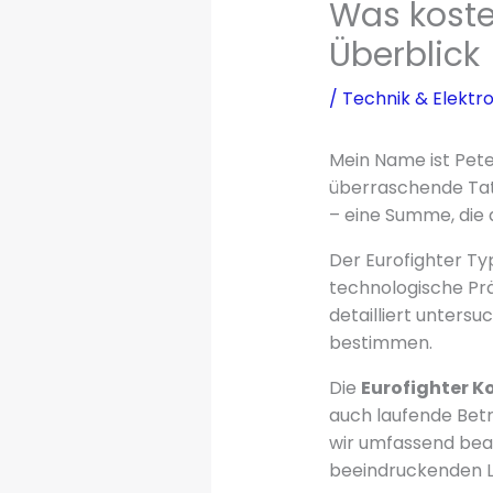
Was kostet
Überblick
/
Technik & Elektro
Mein Name ist Pete
überraschende Tats
– eine Summe, die 
Der Eurofighter Ty
technologische Prä
detailliert unters
bestimmen.
Die
Eurofighter K
auch laufende Bet
wir umfassend bean
beeindruckenden L