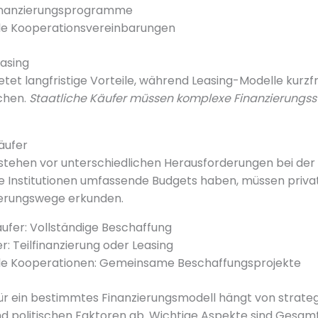
Finanzierungsprogramme
ale Kooperationsvereinbarungen
easing
etet langfristige Vorteile, während Leasing-Modelle kurzfri
ichen.
Staatliche Käufer müssen komplexe Finanzierungss
äufer
 stehen vor unterschiedlichen Herausforderungen bei der
e Institutionen umfassende Budgets haben, müssen priva
ierungswege erkunden.
äufer: Vollständige Beschaffung
r: Teilfinanzierung oder Leasing
ale Kooperationen: Gemeinsame Beschaffungsprojekte
ür ein bestimmtes Finanzierungsmodell hängt von strateg
nd politischen Faktoren ab. Wichtige Aspekte sind Gesam