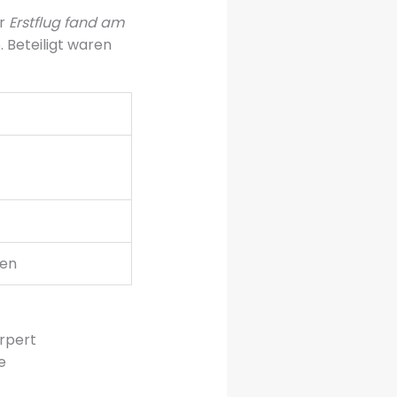
er
Erstflug fand am
6. Beteiligt waren
fen
örpert
e