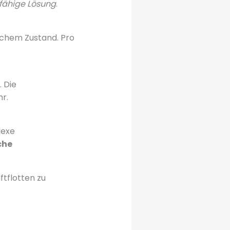
fähige Lösung
.
ischem Zustand. Pro
 Die
r.
lexe
che
tflotten zu