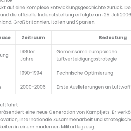
ichte
ickt auf eine komplexe Entwicklungsgeschichte zurück. D
, und die offizielle Indienststellung erfolgte am 25. Juli 200
land, Großbritannien, Italien und Spanien.
hase
Zeitraum
Bedeutung
1980er
Gemeinsame europäische
lung
Jahre
Luftverteidigungsstrategie
1990-1994
Technische Optimierung
n
2000-2006
Erste Auslieferungen an Luftwaf
uftfahrt
präsentiert eine neue Generation von Kampfjets. Er verk
ovation, internationale Zusammenarbeit und strategisch
keiten in einem modernen Militärflugzeug.