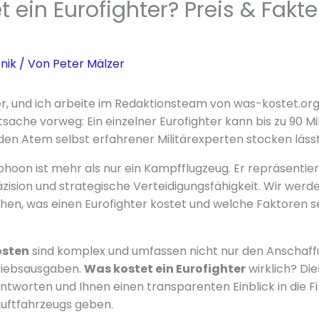
 ein Eurofighter? Preis & Fakt
nik
/ Von
Peter Mälzer
r, und ich arbeite im Redaktionsteam von was-kostet.org.
ache vorweg: Ein einzelner Eurofighter kann bis zu 90 Mi
den Atem selbst erfahrener Militärexperten stocken lässt
phoon ist mehr als nur ein Kampfflugzeug. Er repräsentie
zision und strategische Verteidigungsfähigkeit. Wir werde
uchen, was einen Eurofighter kostet und welche Faktoren s
osten
sind komplex und umfassen nicht nur den Anschaff
riebsausgaben.
Was kostet ein Eurofighter
wirklich? Di
tworten und Ihnen einen transparenten Einblick in die F
uftfahrzeugs geben.